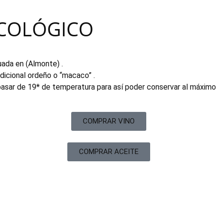
ECOLÓGICO
uada en (Almonte) .
dicional ordeño o “macaco” .
sar de 19* de temperatura para así poder conservar al máximo a
COMPRAR VINO
COMPRAR ACEITE